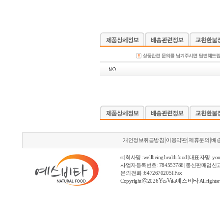
|
|
|
개인정보취급방침
이용약관
제휴문의
배
st | 회사명 : wellbeing health food | 대표자명 : yon
사업자등록번호 : 784553786 | 통신판매업신고
문의 전화 : 6472670205 I Fax
YesVita 예스비타
Copyright ⓒ2026
All rights 