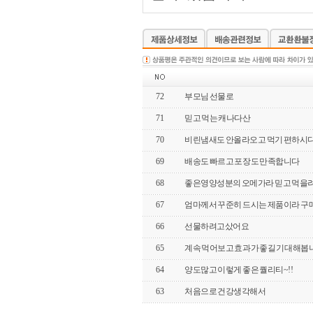
72
부모님 선물로
71
믿고 먹는 캐나다산
70
비린냄새도 안올라오고 먹기 편하시
69
배송도 빠르고 포장도 만족합니다
68
좋은영양성분의 오메가라 믿고 먹을
67
엄마께서 꾸준히 드시는 제품이라 
66
선물하려고샀어요
65
계속 먹어보고 효과가 좋길 기대해봅
64
양도많고 이렇게 좋은 퀄리티~!!
63
처음으로 건강생각해서