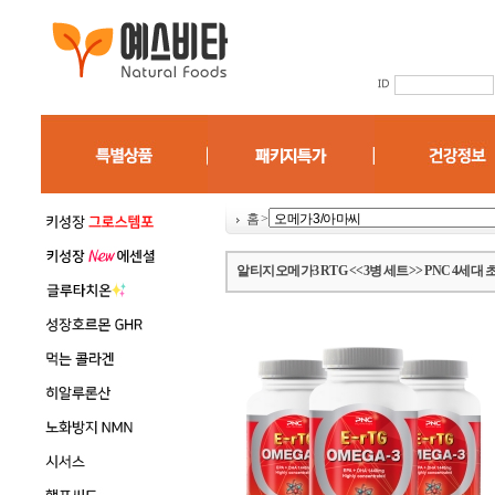
홈
>
알티지오메가3 RTG <<3병 세트>> PNC 4세