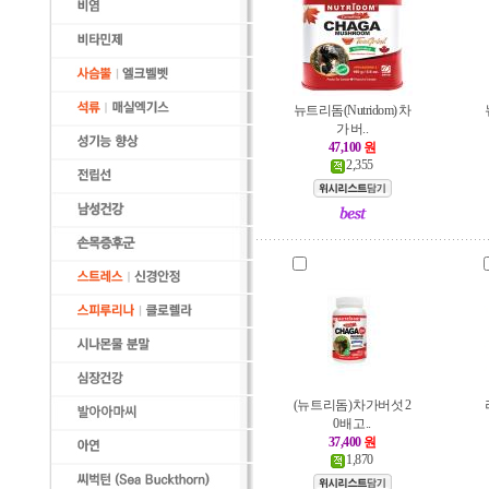
뉴트리돔(Nutridom) 차
가 버..
47,100
원
2,355
(뉴트리돔) 차가버섯 2
0배 고..
37,400
원
1,870