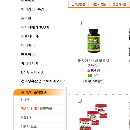
러시아산 20배 함유 차
가버섯..
53,900
원
2,695