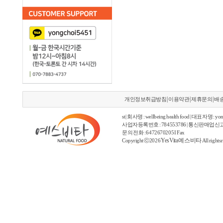
|
|
|
개인정보취급방침
이용약관
제휴문의
배
st | 회사명 : wellbeing health food | 대표자명 : yon
사업자등록번호 : 784553786 | 통신판매업신고
문의 전화 : 6472670205 I Fax
YesVita 예스비타
Copyright ⓒ2026
All rights 