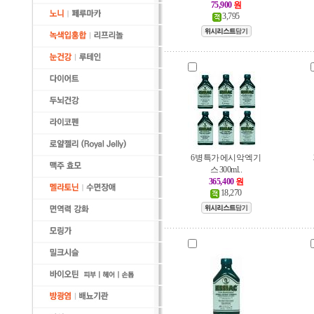
75,900
원
3,795
6병특가 에시악 엑기
스 300ml..
365,400
원
18,270