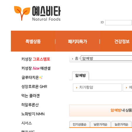
홈
>
암 예방
차가항암
에
암 예방
내 상