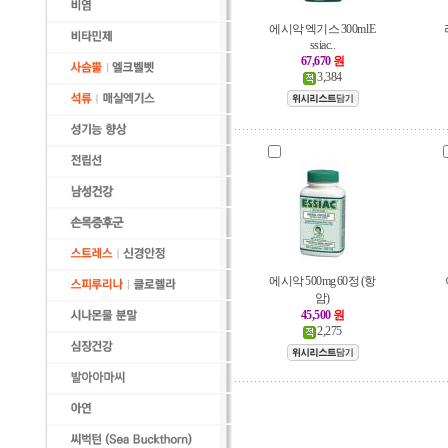
에시악 엑기스 300ml E
ssiac..
67,670
원
3,384
에시악 500mg 60정 (항
암)
45,500
원
2,275