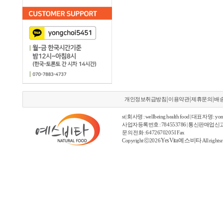
|
|
|
개인정보취급방침
이용약관
제휴문의
배
st | 회사명 : wellbeing health food | 대표자명 : yon
사업자등록번호 : 784553786 | 통신판매업신고
문의 전화 : 6472670205 I Fax
YesVita 예스비타
Copyright ⓒ2026
All rights 