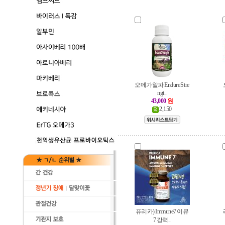
오메가알파 Endure Stre
ngt..
43,000
원
2,150
퓨리카) Immune7 이뮤
7 강력..