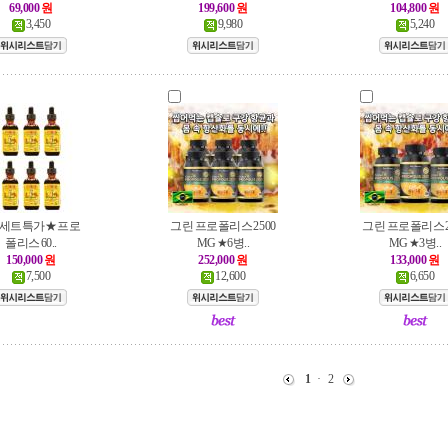
69,000
원
199,600
원
104,800
원
3,450
9,980
5,240
병세트특가★ 프로
그린 프로폴리스 2500
그린 프로폴리스 2
폴리스 60..
MG ★6병..
MG ★3병..
150,000
원
252,000
원
133,000
원
7,500
12,600
6,650
1
·
2