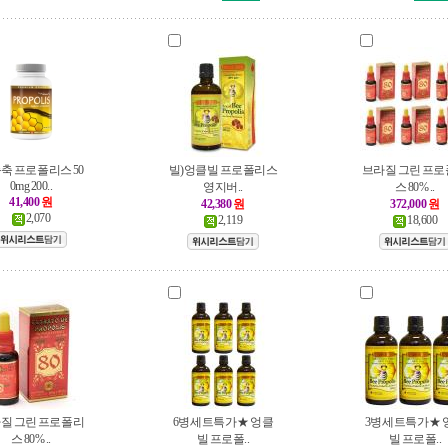
축 프로폴리스 50
빌)엉클빌 프로폴리스
브라질 그린 프
0mg 200..
영지버..
스 80% ..
41,400
원
42,380
원
372,000
원
2,070
2,119
18,600
질 그린 프로폴리
6병세트특가 ★ 엉클
3병세트특가 ★ 
스 80% ..
빌 프로폴..
빌 프로폴..