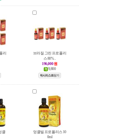
로폴리
브라질 그린 프로폴리
스 80% ..
196,000
원
9,800
엉클
엉클빌 프로폴리스 10
0ml