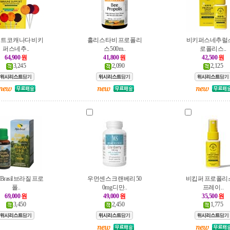
트코 캐나다 비키
홀리스타 비 프로폴리
비키퍼스네추럴스
퍼스네추..
스 500m..
로폴리스..
64,900
원
41,800
원
42,500
원
3,245
2,090
2,125
s Brasil 브라질 프로
우먼센스 크랜베리 50
비킵퍼 프로폴리
폴..
0mg 디만..
프레이 ..
69,000
원
49,000
원
35,500
원
3,450
2,450
1,775