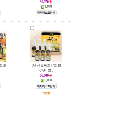
36,970
원
1,848
500
6병 선물세트 PNC 10
0% 비 프..
60,000
원
3,000