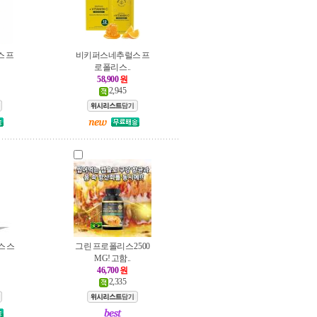
 프
비키퍼스네추럴스 프
로폴리스..
58,900
원
2,945
스 스
그린 프로폴리스 2500
MG! 고함..
46,700
원
2,335