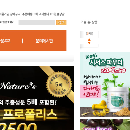
(
0
개)