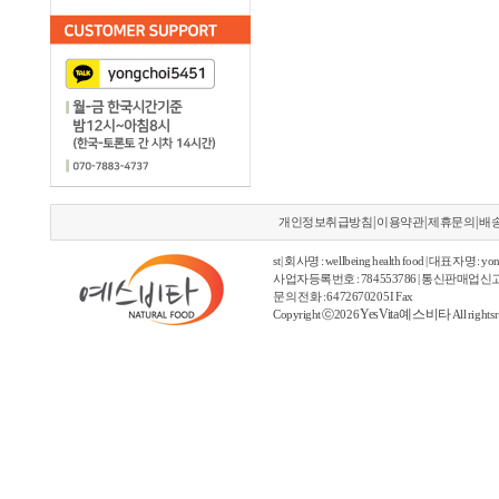
|
|
|
개인정보취급방침
이용약관
제휴문의
배
st | 회사명 : wellbeing health food | 대표자명 : yon
사업자등록번호 : 784553786 | 통신판매업신고
문의 전화 : 6472670205 I Fax
YesVita 예스비타
Copyright ⓒ2026
All rights 