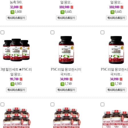
농축 500..
얼 몽모..
얼 몽모..
32,000
원
188,900
원
188,900
원
1,600
9,445
9,445
3병힐인세트★PNC 리
PNC 리얼 몽모란시 미
PNC 리얼 몽모란시
얼 몽모..
국 타트..
국 타트..
99,700
원
34,990
원
34,990
원
4,985
1,749
1,749