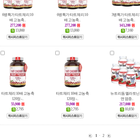
6병특가 타트체리 10
6병특가 타트체리 10
3병특가 타트체리 1
배 고농축..
배 고농축..
배 고농축..
277,200
원
277,200
원
143,200
원
13,860
13,860
7,160
타트체리 10배 고농축
타트체리 10배 고농축
뉴트리돔 멜라토닌
120정 -..
120정 -..
면 염증..
55,900
원
55,900
원
217,000
원
2,795
2,795
10,850
1
·
2