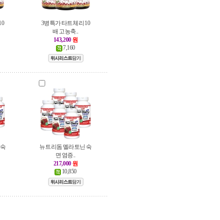
0
3병특가 타트체리 10
배 고농축..
143,200
원
7,160
 숙
뉴트리돔 멜라토닌 숙
면 염증..
217,000
원
10,850