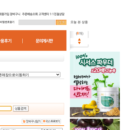
(
0
개)