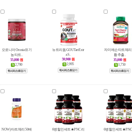
오로니아 Oronia 유기
뉴트리돔 GOUTart Extr
자미에슨 타트체리
a S..
농 타트..
황 추출..
59,900
원
55,800
원
35,000
원
2,995
2,790
1,750
NOW) 타트체리 50배
6병힐인세트★PNC 리
6병힐인세트★PNC