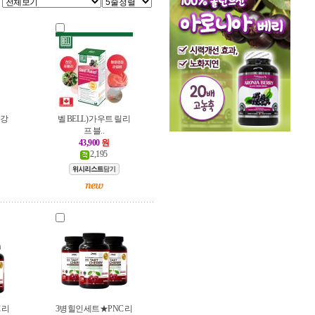
 강
벨 BELL) 가우트 릴리
프 블..
43,900
원
2,195
 리
3병힐인세트★PNC 리