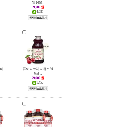
얼 몽모..
99,700
원
4,985
 미
퓨어 타트체리 쥬스 94
6ml - ..
29,000
원
1,450