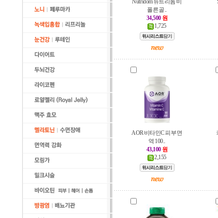
Nutridom 뉴트리돔 비
폴른 골..
34,500
원
1,725
AOR 비타민C 피부 면
역 100..
43,100
원
2,155