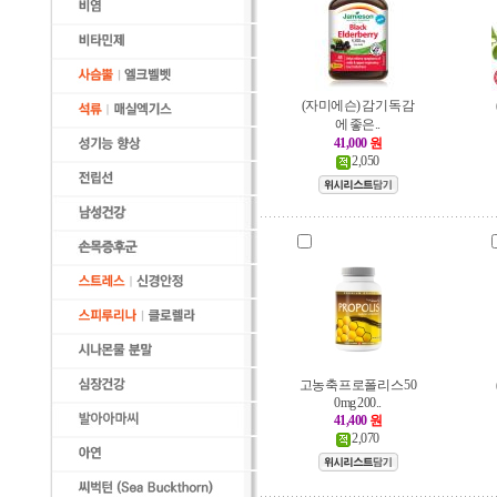
(자미에슨) 감기 독감
에 좋은..
41,000
원
2,050
고농축 프로폴리스 50
0mg 200..
41,400
원
2,070