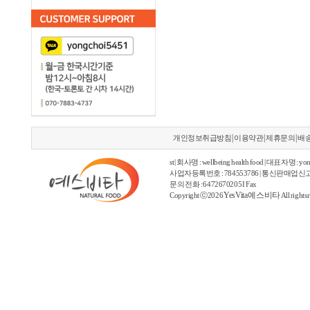
|
|
|
개인정보취급방침
이용약관
제휴문의
배
st | 회사명 : wellbeing health food | 대표자명 : yon
사업자등록번호 : 784553786 | 통신판매업신고
문의 전화 : 6472670205 I Fax
YesVita 예스비타
Copyright ⓒ2026
All rights 