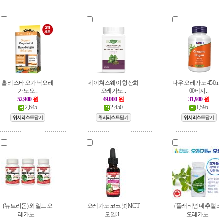
홀리스타 오가닉 오레
네이쳐스웨이 항산화
나우 오레가노 450mg
가노 오..
오레가노..
00베지..
52,900
원
49,000
원
31,900
원
2,645
2,450
1,595
(뉴트리돔) 와일드 오
오레가노 코코넛 MCT
(플래티넘 네추럴스
레가노 ..
오일 3..
오레가노..