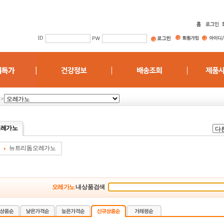
>
오레가노
뉴트리돔 오레가노
오레가노
내 상품검색