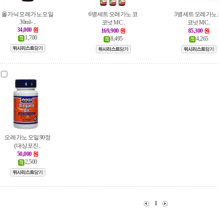
올가닉 오레가노 오일
6병세트 오레가노 코
3병세트 오레가노 
30ml - ..
코넛 MC..
코넛 MC..
34,000
원
169,900
원
85,300
원
1,700
8,495
4,265
오레가노 오일 90정
(대상포진..
50,000
원
2,500
1