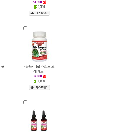
51,900
원
2,595
mg
(뉴트리돔) 와일드 오
레가노 ..
32,000
원
1,600