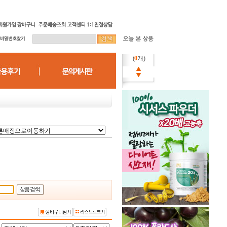
(
0
개)