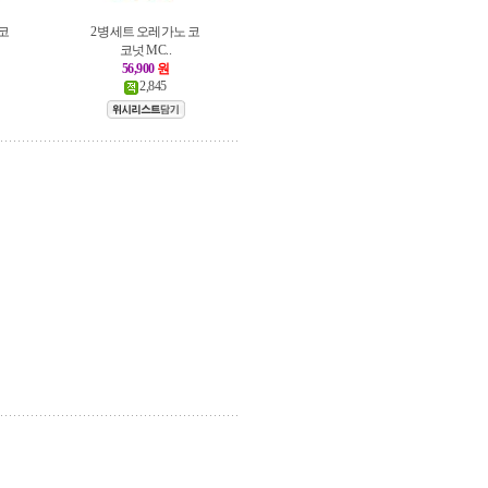
코
2병세트 오레가노 코
코넛 MC..
56,900
원
2,845