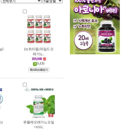
 1
(뉴트리돔) 와일드 오
레가노 ..
189,000
원
9,450
)
퓨렐레 오레가노 오일
+ 비타..