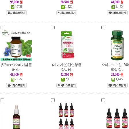
95,000
원
28,500
원
48,900
원
4,750
1,425
2,445
(S.Francis) 오레가넘 플
(자미에슨) 천연 항균
오레가노 오일 1500
러스..
항박테..
90정 항..
43,900
원
42,300
원
28,900
원
2,195
2,115
1,445