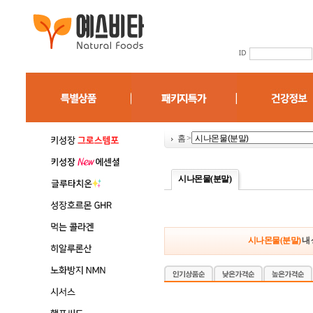
홈
>
시나몬물(분말)
시나몬물(분말)
내