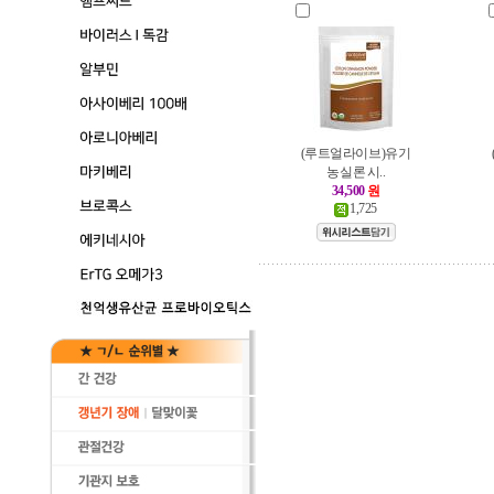
(루트얼라이브)유기
농 실론 시..
34,500
원
1,725