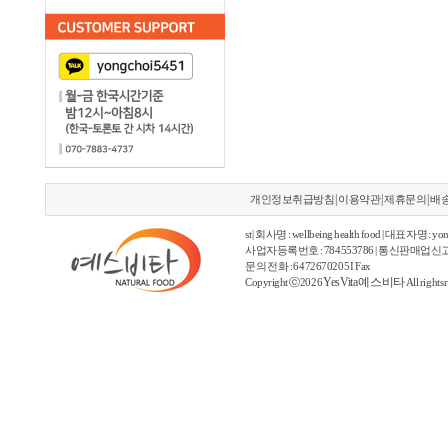
|
|
|
개인정보취급방침
이용약관
제휴문의
배
st | 회사명 : wellbeing health food | 대표자명 : yon
사업자등록번호 : 784553786 | 통신판매업신고
문의 전화 : 6472670205 I Fax
YesVita 예스비타
Copyright ⓒ2026
All rights 