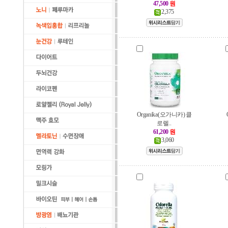
47,500
원
2,375
Organika (오가니카) 클
로렐..
61,200
원
3,060