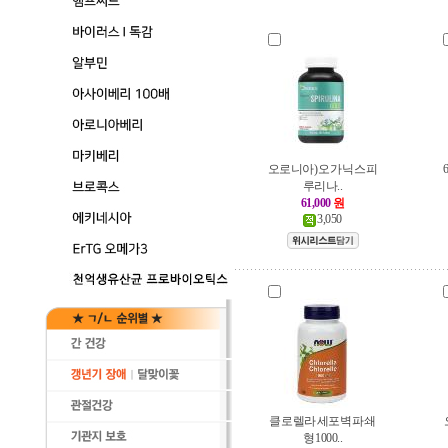
오로니아) 오가닉 스피
루리나..
61,000
원
3,050
클로렐라 세포벽 파쇄
형 1000..