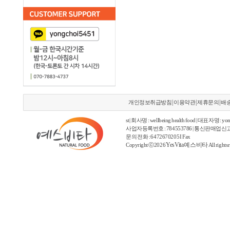
|
|
|
개인정보취급방침
이용약관
제휴문의
배
st | 회사명 : wellbeing health food | 대표자명 : yon
사업자등록번호 : 784553786 | 통신판매업신고
문의 전화 : 6472670205 I Fax
YesVita 예스비타
Copyright ⓒ2026
All rights 