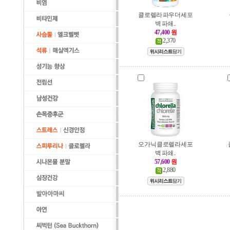
클로렐라 파우더 세포
벽 파쇄..
47,400
원
2,370
오가닉 클로렐라 세포
벽 파쇄..
57,600
원
2,880