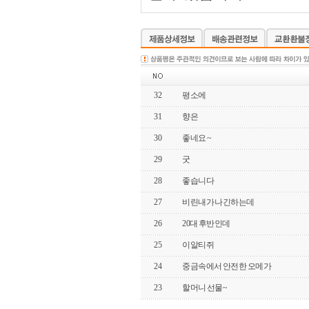
32
평소에
31
향은
30
좋네요 ~
29
굿
28
좋습니다
27
비린내가 나긴하는데
26
20대 후반인데
25
이알티쥐
24
중금속에서 안전한 오메가
23
할머니 선물~