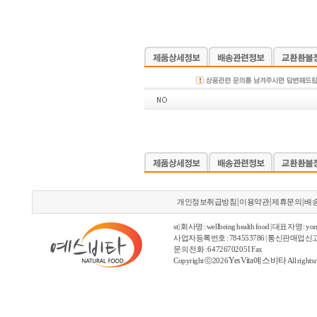
|
|
|
개인정보취급방침
이용약관
제휴문의
배
st | 회사명 : wellbeing health food | 대표자명 : yon
사업자등록번호 : 784553786 | 통신판매업신고
문의 전화 : 6472670205 I Fax
YesVita 예스비타
Copyright ⓒ2026
All rights 