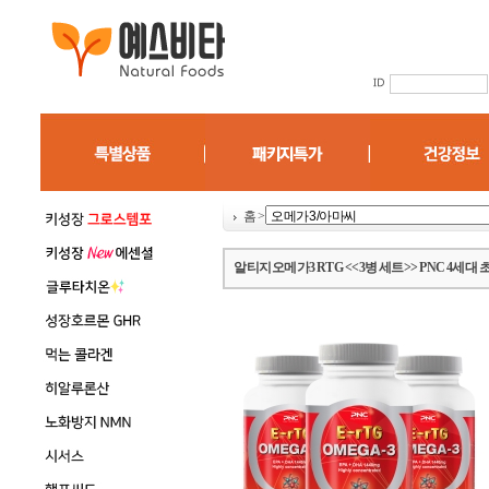
홈
>
알티지오메가3 RTG <<3병 세트>> PNC 4세