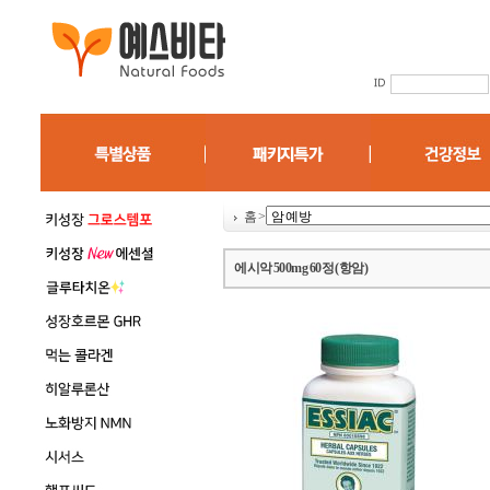
홈
>
에시악 500mg 60정 (항암)