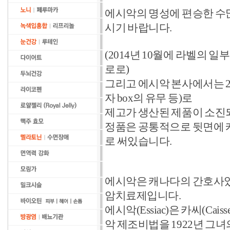
에시악의 명성에 편승한 수많
시기 바랍니다.
(2014년 10월에 라벨의 
로로)
그리고 에시악 본사에서는 2-3
자 box의 유무 등)로
제고가 생산된 제품이 소진
정품은 공통적으로 뒷면에 
로 써있습니다.
에시악은 캐나다의 간호사였던 르네
암치료제입니다.
에시악(Essiac)은 카씨(C
악 제조비법을 1922년 그