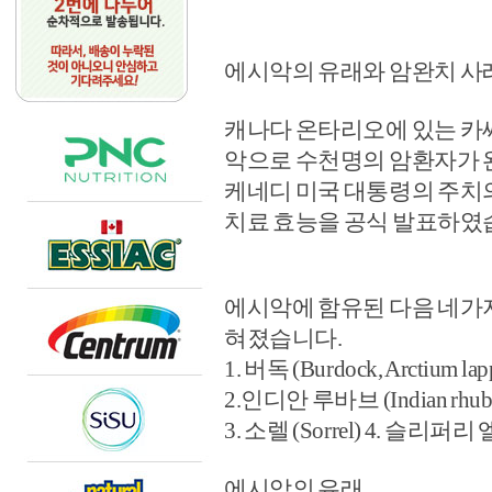
에시악의 유래와 암완치 사
캐나다 온타리오에 있는 카씨의
악으로 수천명의 암환자가
케네디 미국 대통령의 주치의
치료 효능을 공식 발표하였
에시악에 함유된 다음 네가지
혀졌습니다.
1. 버독 (Burdock, Arctium lap
2.인디안 루바브 (Indian rhuba
3. 소렐 (Sorrel) 4. 슬리퍼리 엘 
에시악의 유래