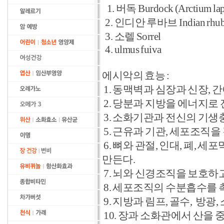
1. 버독 Burdock (Arctium la
2. 인디안 루바브 Indian rhuba
3. 소렐 Sorrel
4. ulmus fuiva
에시악의 효능 :
1. 동맥벽과 심장과 신장, 
2. 당분과 지방을 에너지로
3. 소화기관과 전신의 기생
5. 근유과 기관, 세포조직을
6. 뼈와 관절, 인대, 폐,
만든다.
7. 뇌와 신경조직을 보호하
8. 세포조직의 수분흡수를 
9. 지방과 림프, 골수, 방광
10. 장과 소화관에서 산을