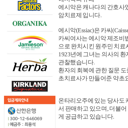
에시악은 캐나다의 간호사였던 르네
암치료제 입니다.
에시악(Essiac)은 카씨(Ca
카씨여사는 에시악 제조비법을
으로 완치시킨 원주민 치료사
1923년에 그녀는 의사의 
관찰했습니다.
환자의 회복에 관한 질문 도중
초치료사가 만들어준 약초요
온타리오주에 있는 당사도 
서 판매하고 있으며, 더불어
게 공급하고 있습니다.